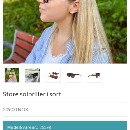
Store solbriller i sort
209,00 NOK
Modell/varenr.:
26598