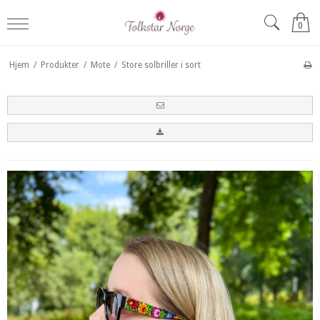
0
Hjem
/
Produkter
/
Mote
/
Store solbriller i sort