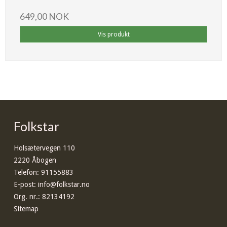
649,00 NOK
Vis produkt
Folkstar
Holsætervegen 110
2220 Åbogen
Telefon
:
91155883
E-post
:
info@folkstar.no
Org. nr.
:
82134192
Sitemap