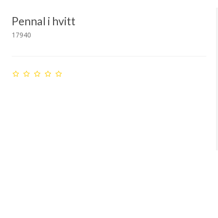
Pennal i hvitt
17940