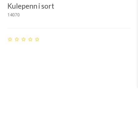
Kulepenn i sort
14070