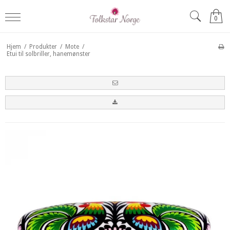
0
Hjem
/
Produkter
/
Mote
/
Etui til solbriller, hanemønster